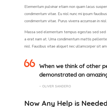
Elementum pulvinar etiam non quam lacus suspendi
condimentum vitae. Eu nisl nunc mi ipsum faucibus
condimentum vitae. Purus viverra accumsan in nisl 
Massa sed elementum tempus egestas sed sed ris
a erat nam at. Urna condimentum mattis pellentesq
nisl. Faucibus vitae aliquet nec ullamcorper sit a
When we think of other pe
demonstrated an amazing a
– OLIVER SANDERO
Now Any Help is Neede