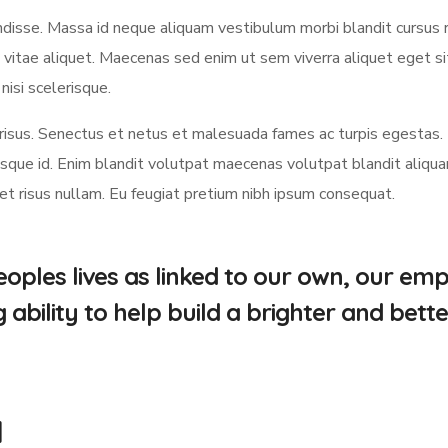
sse. Massa id neque aliquam vestibulum morbi blandit cursus ri
 vitae aliquet. Maecenas sed enim ut sem viverra aliquet eget s
nisi scelerisque.
us. Senectus et netus et malesuada fames ac turpis egestas.
ue id. Enim blandit volutpat maecenas volutpat blandit aliquam 
met risus nullam. Eu feugiat pretium nibh ipsum consequat.
oples lives as linked to our own, our em
bility to help build a brighter and bette
d