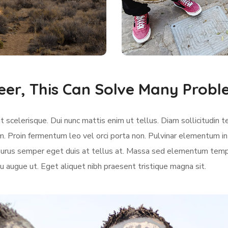
eer, This Can Solve Many Prob
 scelerisque. Dui nunc mattis enim ut tellus. Diam sollicitudin t
m. Proin fermentum leo vel orci porta non. Pulvinar elementum in
e purus semper eget duis at tellus at. Massa sed elementum temp
u augue ut. Eget aliquet nibh praesent tristique magna sit.