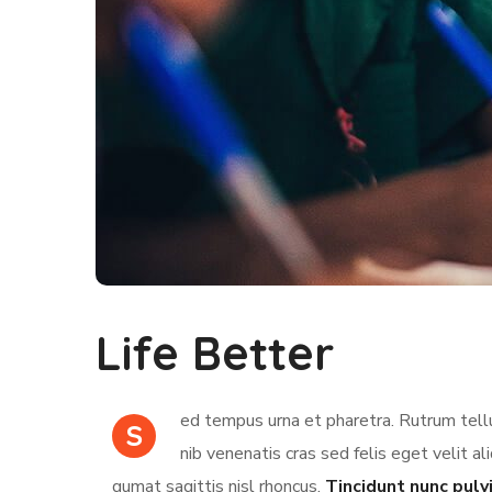
Life Better
ed tempus urna et pharetra. Rutrum tellu
S
nib venenatis cras sed felis eget velit al
qumat sagittis nisl rhoncus.
Tincidunt nunc pulv