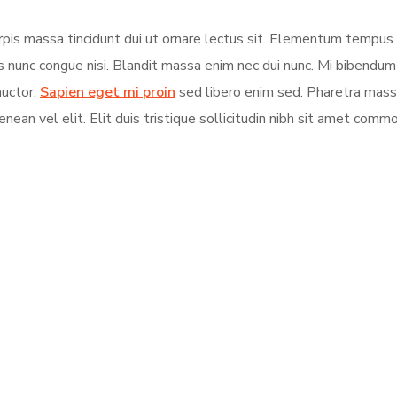
turpis massa tincidunt dui ut ornare lectus sit. Elementum tempu
s nunc congue nisi. Blandit massa enim nec dui nunc. Mi bibendu
auctor.
Sapien eget mi proin
sed libero enim sed. Pharetra massa
nean vel elit. Elit duis tristique sollicitudin nibh sit amet comm