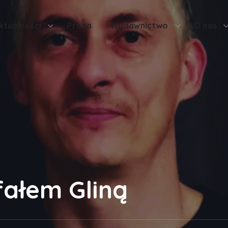
ktualności
Proza
Wydawnictwo
O nas
fałem Gliną