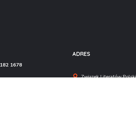
ADRES
4182 1678
Związek Literatów Polski
al. Wojska Polskiego 90
70-482 Szczecin
kontakt@zlpszczecin.pl