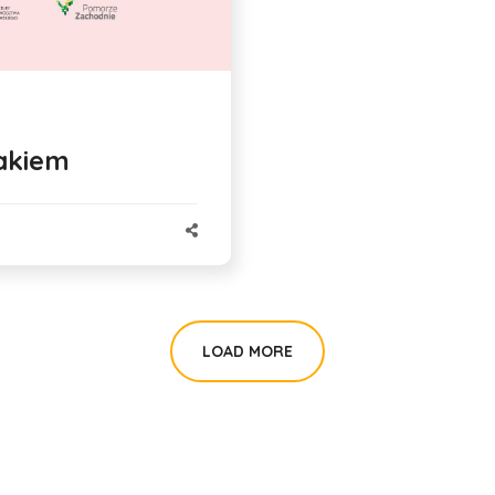
akiem
LOAD MORE