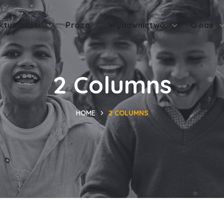
ktualności
Proza
Wydawnictwo
O nas
2 Columns
HOME
2 COLUMNS