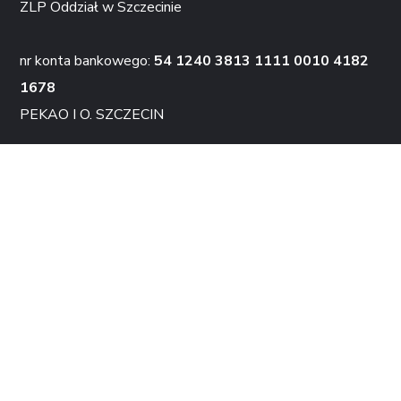
ZLP Oddział w Szczecinie
nr konta bankowego:
54 1240 3813 1111 0010 4182
1678
PEKAO I O. SZCZECIN
KONTAKT
ADRES
Związek Literatów Polskich Oddział Szczecin
al. Wojska Polskiego 90
70-482 Szczecin