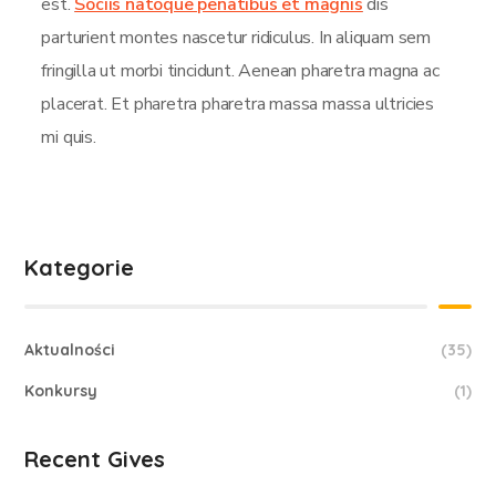
est.
Sociis natoque penatibus et magnis
dis
parturient montes nascetur ridiculus. In aliquam sem
fringilla ut morbi tincidunt. Aenean pharetra magna ac
placerat. Et pharetra pharetra massa massa ultricies
mi quis.
Kategorie
Aktualności
(35)
Konkursy
(1)
Recent Gives