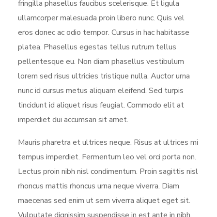
fringilla phasellus faucibus scelerisque. Et ligula
ullamcorper malesuada proin libero nunc. Quis vel
eros donec ac odio tempor. Cursus in hac habitasse
platea. Phasellus egestas tellus rutrum tellus
pellentesque eu. Non diam phasellus vestibulum
lorem sed risus ultricies tristique nulla. Auctor urna
nunc id cursus metus aliquam eleifend. Sed turpis
tincidunt id aliquet risus feugiat. Commodo elit at
imperdiet dui accumsan sit amet.
Mauris pharetra et ultrices neque. Risus at ultrices mi
tempus imperdiet. Fermentum leo vel orci porta non.
Lectus proin nibh nisl condimentum. Proin sagittis nisl
rhoncus mattis rhoncus urna neque viverra. Diam
maecenas sed enim ut sem viverra aliquet eget sit.
Vulputate dignissim suspendisse in est ante in nibh.