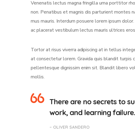
Venenatis lectus magna fringilla urna porttitor rh
non. Penatibus et magnis dis parturient montes na
mus mauris. Interdum posuere lorem ipsum dolor
ac placerat vestibulum lectus mauris ultrices eros 
Tortor at risus viverra adipiscing at in tellus int
at consectetur lorem. Gravida quis blandit turpis c
pellentesque dignissim enim sit. Blandit libero v
mollis.
There are no secrets to suc
work, and learning failure
– OLIVER SANDERO