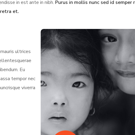
ndisse in est ante in nibh.
Purus in mollis nunc sed id semper r
retra et.
mauris ultrices
 pellentesquerae
bibendum. Eu
 massa tempor nec
nuncrisque viverra