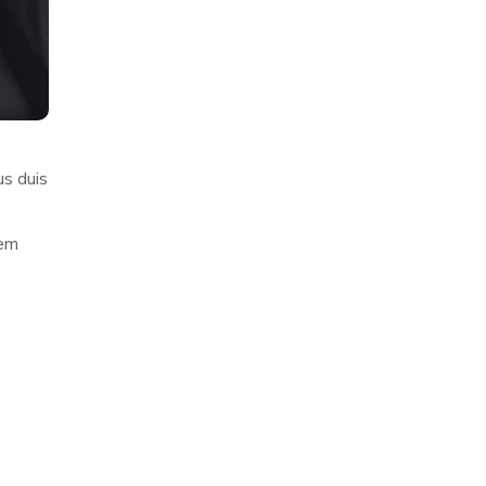
us duis
rem