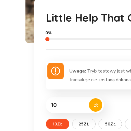
Little Help That
0%
Uwaga:
Tryb testowy jest w
transakcje nie zostaną dokona
zł
10ZŁ
25ZŁ
50ZŁ