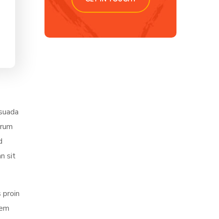
esuada
trum
d
n sit
 proin
sem