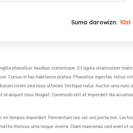
Suma darowizn:
10zł
illa phasellus faucibus scelerisque. Et ligula ullamcorper mal
mpor. Cursus in hac habitasse platea. Phasellus egestas tellus ru
lum lorem sed risus ultricies tristique nulla. Auctor urna nunc i
t id aliquet risus feugiat. Commodo elit at imperdiet dui accumsa
ces mi tempus imperdiet. Fermentum leo vel orci porta non. Lectus
us mattis rhoncus urna neque viverra. Diam maecenas sed enim ut 