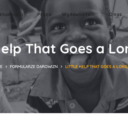
ktualności
Proza
Wydawnictwo
O nas
 Help That Goes a L
E
FORMULARZE DAROWIZN
LITTLE HELP THAT GOES A LONG