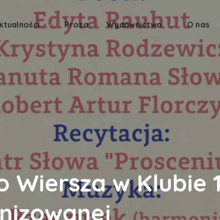
ktualności
Proza
Wydawnictwo
O nas
 Wiersza w Klubie 1
nizowanej