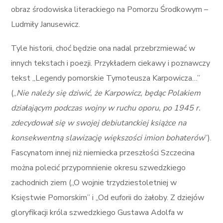
obraz środowiska literackiego na Pomorzu Środkowym –
Ludmiły Janusewicz.
Tyle historii, choć będzie ona nadal przebrzmiewać w
innych tekstach i poezji. Przykładem ciekawy i poznawczy
tekst „Legendy pomorskie Tymoteusza Karpowicza…”
(„
Nie należy się dziwić, że Karpowicz, będąc Polakiem
działającym podczas wojny w ruchu oporu, po 1945 r.
zdecydował się w swojej debiutanckiej książce na
konsekwentną slawizację większości imion bohaterów
”).
Fascynatom innej niż niemiecka przeszłości Szczecina
można polecić przypomnienie okresu szwedzkiego
zachodnich ziem („O wojnie trzydziestoletniej w
Księstwie Pomorskim” i „Od euforii do żałoby. Z dziejów
gloryfikacji króla szwedzkiego Gustawa Adolfa w