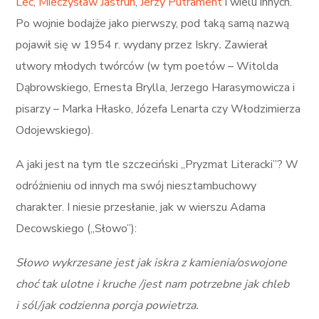
Lec
,
Mieczysław Jastrun
,
Jerzy Putrament
i wielu innych.
Po wojnie bodajże jako pierwszy, pod taką samą nazwą
pojawił się w 1954 r. wydany przez Iskry
.
Zawierał
utwory młodych twórców (w tym poetów – Witolda
Dąbrowskiego, Ernesta Brylla, Jerzego Harasymowicza i
pisarzy – Marka Hłasko, Józefa Lenarta czy Włodzimierza
Odojewskiego).
A jaki jest na tym tle szczeciński „Pryzmat Literacki”? W
odróżnieniu od innych ma swój niesztambuchowy
charakter. I niesie przesłanie, jak w wierszu Adama
Decowskiego („Słowo”):
Słowo wykrzesane jest jak iskra z kamienia/oswojone
choć tak ulotne i kruche /jest nam potrzebne jak chleb
i sól/jak codzienna porcja powietrza.