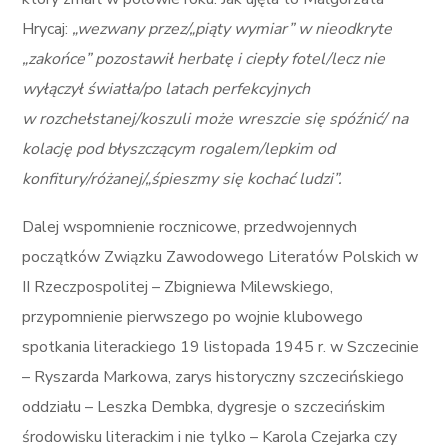
Hrycaj:
„
wezwany przez/„piąty wymiar” w nieodkryte
„zakońce” pozostawił herbatę i ciepły fotel/lecz nie
wyłączył światła/po latach perfekcyjnych
w rozchełstanej/koszuli może wreszcie się spóźnić/ na
kolację pod błyszczącym rogalem/lepkim od
konfitury/różanej/„śpieszmy się kochać ludzi”.
Dalej wspomnienie rocznicowe, przedwojennych
początków Związku Zawodowego Literatów Polskich w
II Rzeczpospolitej – Zbigniewa Milewskiego,
przypomnienie pierwszego po wojnie klubowego
spotkania literackiego 19 listopada 1945 r. w Szczecinie
– Ryszarda Markowa, zarys historyczny szczecińskiego
oddziału – Leszka Dembka, dygresje o szczecińskim
środowisku literackim i nie tylko – Karola Czejarka czy