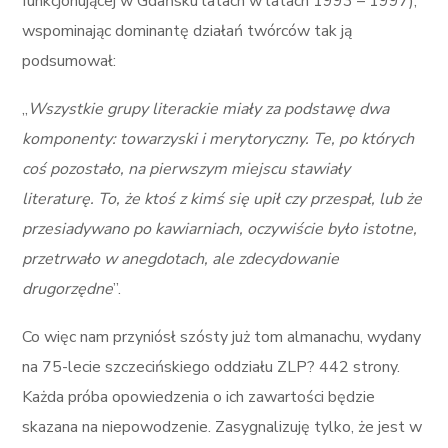
funkcjonującej w Gdańsku latach w latach 1993 – 1997),
wspominając dominantę działań twórców tak ją
podsumował:
„
Wszystkie grupy literackie miały za podstawę dwa
komponenty: towarzyski i merytoryczny. Te, po których
coś pozostało, na pierwszym miejscu stawiały
literaturę. To, że ktoś z kimś się upił czy przespał, lub że
przesiadywano po kawiarniach, oczywiście było istotne,
przetrwało w anegdotach, ale zdecydowanie
drugorzędne
”.
Co więc nam przyniósł szósty już tom almanachu, wydany
na 75-lecie szczecińskiego oddziału ZLP? 442 strony.
Każda próba opowiedzenia o ich zawartości będzie
skazana na niepowodzenie. Zasygnalizuję tylko, że jest w