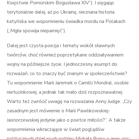
Księstwie Pomorskim Bogusława XIV”). I sięgając
terytorialnie dalej, aż po Ukrainę, nieznana historia
katyńska we wspomnieniu świadka mordu na Polakach
(„Mgła spowija niepamięć”).
Dalej jest czysta poezja i tematy wokół sławnych
twórców, choć również poprzetykane oddziaływaniem
wojny na późniejsze życie. I jednoczesny asumpt do
rozważań, co to znaczy być znanym w społeczeństwie?
Tu wspomnienie Marii Jaremek o Camilli Mondral, osobie
nietuzinkowej, a jednak tak mało dziś rozpoznawalnej.
Warto też zwrócić uwagę na rozważania Anny Judge: „Czy
zasadnym jest mówienie o Marii Pawlikowskiej-
Jasnorzewskiej jedynie jako o poetce miłości?”. A także
wspomnienia wkraczające w świat poglądów
politycznych dzielących rodziny Michała Bursy o jego ojcu,