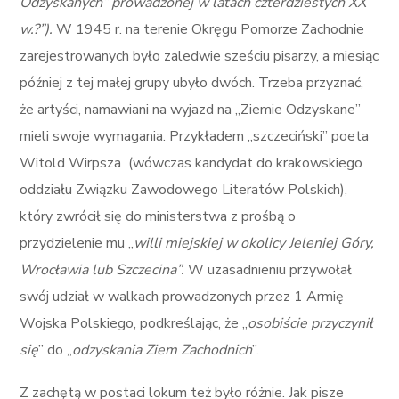
Odzyskanych” prowadzonej w latach czterdziestych XX
w.?”).
W 1945 r. na terenie Okręgu Pomorze Zachodnie
zarejestrowanych było zaledwie sześciu pisarzy, a miesiąc
później z tej małej grupy ubyło dwóch. Trzeba przyznać,
że artyści, namawiani na wyjazd na „Ziemie Odzyskane”
mieli swoje wymagania. Przykładem „szczeciński” poeta
Witold Wirpsza (wówczas kandydat do krakowskiego
oddziału Związku Zawodowego Literatów Polskich),
który zwrócił się do ministerstwa z prośbą o
przydzielenie mu „
willi miejskiej w okolicy Jeleniej Góry,
Wrocławia lub Szczecina”.
W uzasadnieniu przywołał
swój udział w walkach prowadzonych przez 1 Armię
Wojska Polskiego, podkreślając, że „
osobiście przyczynił
się
” do „
odzyskania Ziem Zachodnich
”.
Z zachętą w postaci lokum też było różnie. Jak pisze