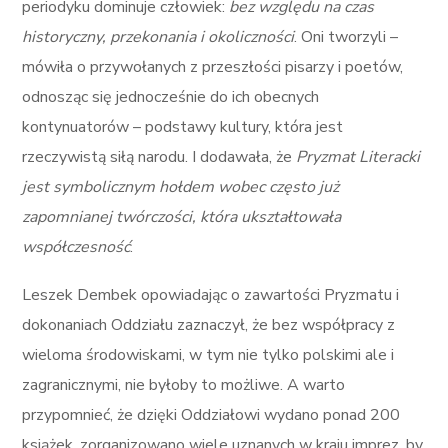
periodyku dominuje człowiek:
bez względu na czas
historyczny, przekonania i okoliczności
. Oni tworzyli –
mówiła o przywołanych z przeszłości pisarzy i poetów,
odnosząc się jednocześnie do ich obecnych
kontynuatorów – podstawy kultury, która jest
rzeczywistą siłą narodu. I dodawała, że
Pryzmat Literacki
jest symbolicznym hołdem wobec często już
zapomnianej twórczości, która ukształtowała
współczesność
.
Leszek Dembek opowiadając o zawartości Pryzmatu i
dokonaniach Oddziału zaznaczył, że bez współpracy z
wieloma środowiskami, w tym nie tylko polskimi ale i
zagranicznymi, nie byłoby to możliwe. A warto
przypomnieć, że dzięki Oddziałowi wydano ponad 200
książek, zorganizowano wiele uznanych w kraju imprez, by