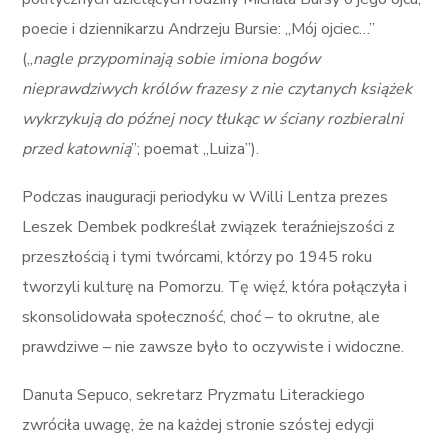
poecie i dziennikarzu Andrzeju Bursie: „Mój ojciec…”
(„
nagle przypominają sobie imiona bogów
nieprawdziwych królów frazesy z nie czytanych książek
wykrzykują do późnej nocy tłukąc w ściany rozbieralni
przed katownią
”; poemat „Luiza”).
Podczas inauguracji periodyku w Willi Lentza prezes
Leszek Dembek podkreślał związek teraźniejszości z
przeszłością i tymi twórcami, którzy po 1945 roku
tworzyli kulturę na Pomorzu. Tę więź, która połączyła i
skonsolidowała społeczność, choć – to okrutne, ale
prawdziwe – nie zawsze było to oczywiste i widoczne.
Danuta Sepuco, sekretarz Pryzmatu Literackiego
zwróciła uwagę, że na każdej stronie szóstej edycji