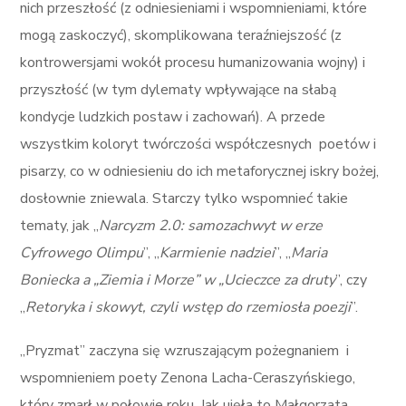
nich przeszłość (z odniesieniami i wspomnieniami, które
mogą zaskoczyć), skomplikowana teraźniejszość (z
kontrowersjami wokół procesu humanizowania wojny) i
przyszłość (w tym dylematy wpływające na słabą
kondycje ludzkich postaw i zachowań). A przede
wszystkim koloryt twórczości współczesnych poetów i
pisarzy, co w odniesieniu do ich metaforycznej iskry bożej,
dosłownie zniewala. Starczy tylko wspomnieć takie
tematy, jak „
Narcyzm 2.0: samozachwyt w erze
Cyfrowego Olimpu
”, „
Karmienie nadziei
”, „
Maria
Boniecka a „Ziemia i Morze” w „Ucieczce za druty
”, czy
„
Retoryka i skowyt, czyli wstęp do rzemiosła poezji
”.
„Pryzmat” zaczyna się wzruszającym pożegnaniem i
wspomnieniem poety Zenona Lacha-Ceraszyńskiego,
który zmarł w połowie roku. Jak ujęła to Małgorzata