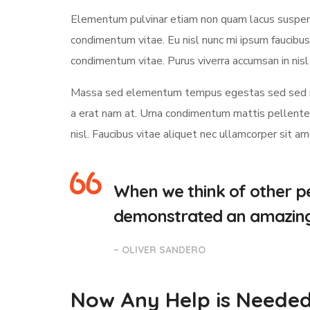
Elementum pulvinar etiam non quam lacus suspendi
condimentum vitae. Eu nisl nunc mi ipsum faucibus
condimentum vitae. Purus viverra accumsan in nisl 
Massa sed elementum tempus egestas sed sed ris
a erat nam at. Urna condimentum mattis pellentesq
nisl. Faucibus vitae aliquet nec ullamcorper sit a
When we think of other pe
demonstrated an amazing a
– OLIVER SANDERO
Now Any Help is Neede