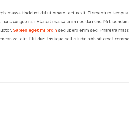
turpis massa tincidunt dui ut ornare lectus sit. Elementum tempu
s nunc congue nisi. Blandit massa enim nec dui nunc. Mi bibendu
auctor.
Sapien eget mi proin
sed libero enim sed. Pharetra massa
nean vel elit. Elit duis tristique sollicitudin nibh sit amet comm