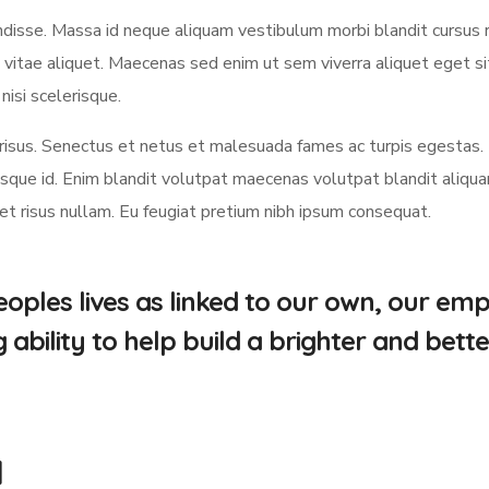
sse. Massa id neque aliquam vestibulum morbi blandit cursus ri
 vitae aliquet. Maecenas sed enim ut sem viverra aliquet eget s
nisi scelerisque.
us. Senectus et netus et malesuada fames ac turpis egestas.
ue id. Enim blandit volutpat maecenas volutpat blandit aliquam 
met risus nullam. Eu feugiat pretium nibh ipsum consequat.
oples lives as linked to our own, our em
bility to help build a brighter and bette
d