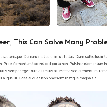
eer, This Can Solve Many Prob
 scelerisque. Dui nunc mattis enim ut tellus. Diam sollicitudin t
m. Proin fermentum leo vel orci porta non. Pulvinar elementum in
e purus semper eget duis at tellus at. Massa sed elementum temp
u augue ut. Eget aliquet nibh praesent tristique magna sit.